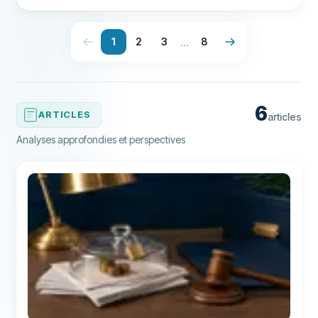
en quelques clics. * Découvrez les aides disponibles
(PTZ, prêt conventionné) et nos conseils pour
négocier le meilleur taux.
...
1
2
3
8
6
ARTICLES
articles
Analyses approfondies et perspectives