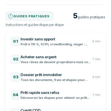
5
GUIDES PRATIQUES
guides pratiques
Instructions et guides étape par étape
Investir sans apport
01
6
min
Prêt à 110 %, SCPI, crowdfunding, viager :
toutes les stratégies pour réussir votre
investissement locatif sans apport, avec les
Acheter sans argent
conditions bancaires à jour.
02
7
min
Vous rêvez de devenir propriétaire mais vous
n'avez pas d'apport ? Voici les solutions
concrètes pour financer votre achat
Dossier prêt immobilier
immobilier sans épargne.
03
9
min
Tous les documents, frais et étapes pour
constituer un dossier de financement
immobilier solide et convaincre votre banque.
Prêt rapide sans refus
04
7
min
Découvrez les étapes pour obtenir un prêt
rapide, les organismes qui prêtent facilement
et nos conseils pour maximiser vos chances.
Crédit CDD