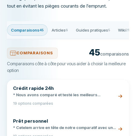
tout en évitant les pièges courants de l'emprunt.
Comparaisons
Articles
Guides pratiques
Wiki
45
6
5
21
45
COMPARAISONS
comparaisons
Comparaisons côte à côte pour vous aider à choisir la meilleure
option
Crédit rapide 24h
* Nous avons comparé et testé les meilleurs
organismes de crédit rapide en France pour vous
19 options comparées
aider à choisir. * Critères analysés : montant, TAEG,
délai de versement, conditions et sécurité. * Guide
complet avec simulations chiffrées, FAQ et conseils
Prêt personnel
pour emprunter sereinement.
* Cetelem arrive en tête de notre comparatif avec une
offre complète de 4 000 à 75 000 €. * Des TAEG à