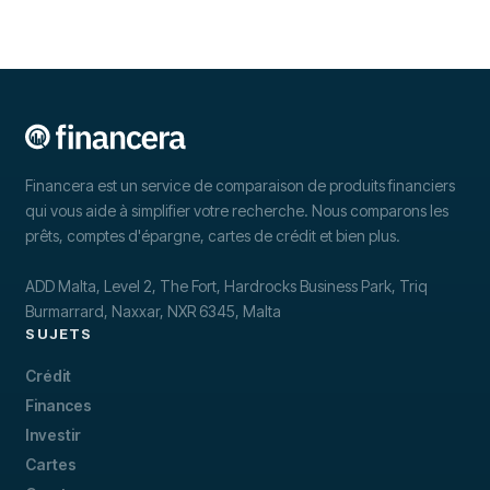
Financera est un service de comparaison de produits financiers
qui vous aide à simplifier votre recherche. Nous comparons les
prêts, comptes d'épargne, cartes de crédit et bien plus.
ADD Malta, Level 2, The Fort, Hardrocks Business Park, Triq
Burmarrard, Naxxar, NXR 6345, Malta
SUJETS
Crédit
Finances
Investir
Cartes