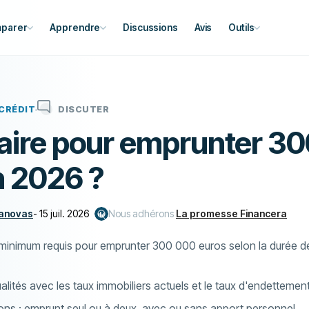
parer
Apprendre
Discussions
Avis
Outils
CRÉDIT
DISCUTER
laire pour emprunter 3
n 2026 ?
Canovas
-
15 juil. 2026
Nous adhérons
La promesse Financera
e minimum requis pour emprunter 300 000 euros selon la durée de
lités avec les taux immobiliers actuels et le taux d'endettemen
ns : emprunt seul ou à deux, avec ou sans apport personnel.