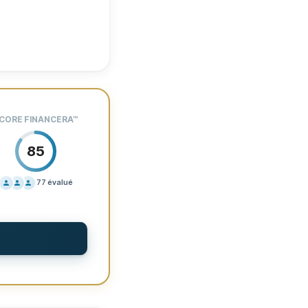
CORE FINANCERA
™
85
77
évalué
IFICATION
70
PORT
60
DITIONS
80
ÉRIENCE
86
18