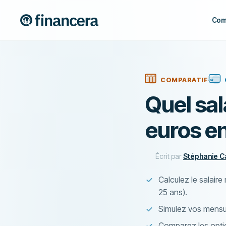
Com
COMPARATIF
Quel sa
euros e
Écrit par
Stéphanie 
Calculez le salair
25 ans).
Simulez vos mensua
Comparez les optio