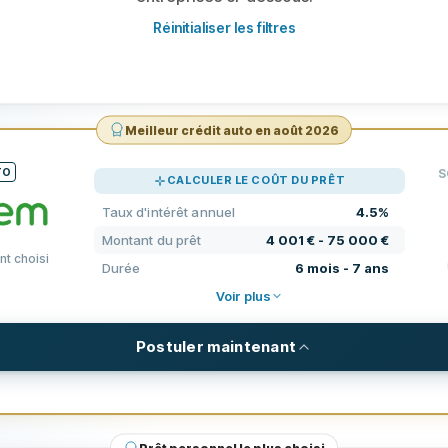
Réinitialiser les filtres
Meilleur crédit auto en août 2026
TO
S
CALCULER LE COÛT DU PRÊT
Taux d'intérêt annuel
4.5%
Montant du prêt
4 001 € - 75 000 €
nt choisi
Durée
6 mois - 7 ans
TAR
Voir plus
SUP
Postuler maintenant
CON
S
EXIGENCES
EXP
4 001 € - 75 000 €
Âge minimum