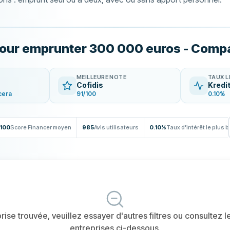
 pour emprunter 300 000 euros - Compa
MEILLEURE NOTE
TAUX L
Cofidis
Kredi
cera
91/100
0.10%
/100
Score Financer moyen
985
Avis utilisateurs
0.10%
Taux d'intérêt le plus 
ise trouvée, veuillez essayer d'autres filtres ou consultez l
entreprises ci-dessous.