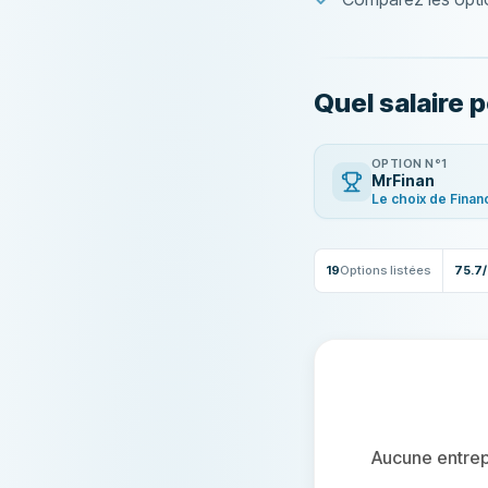
Quel salaire
OPTION N°1
MrFinan
Le choix de Finan
19
Options listées
75.7
Aucune entrepr