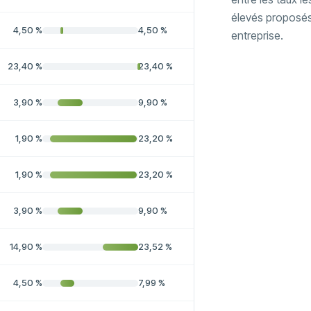
élevés proposé
4,50
%
4,50
%
entreprise.
23,40
%
23,40
%
3,90
%
9,90
%
1,90
%
23,20
%
1,90
%
23,20
%
3,90
%
9,90
%
14,90
%
23,52
%
4,50
%
7,99
%