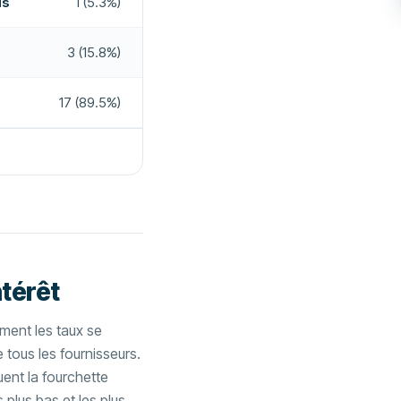
is
1 (5.3%)
3 (15.8%)
17 (89.5%)
ntérêt
ent les taux se
tous les fournisseurs.
uent la fourchette
s plus bas et les plus