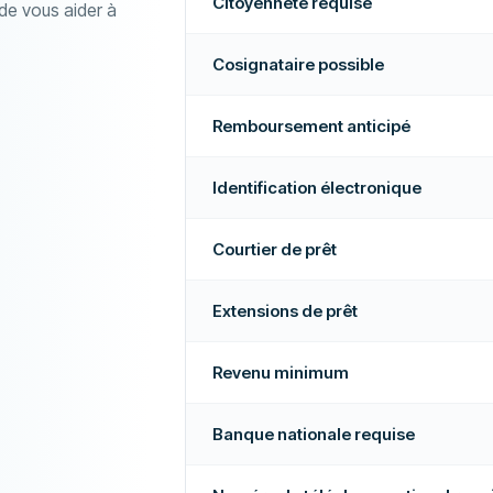
Citoyenneté requise
Non
 de vous aider à
Taux d'approbation élevé
ation
Oui
Non
Cosignataire possible
Entreprise recommandée
que de crédit
Non
En savoir plus sur cette entreprise
Remboursement anticipé
k-end
Non
Identification électronique
Oui
Courtier de prêt
ticipé
Oui
heures
Non
Extensions de prêt
Non
Revenu minimum
Non
Banque nationale requise
En savoir plus sur cette entreprise