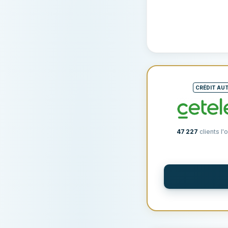
CRÉDIT AU
47 227
clients l'o
CONDITIONS & FRAI
Montant du prêt