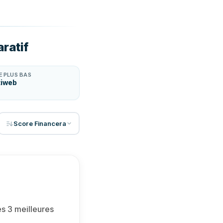
ratif
E PLUS BAS
tiweb
Score Financera
bas
es 3 meilleures