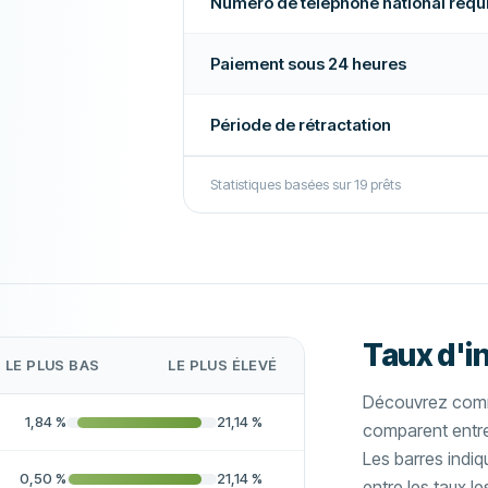
Numéro de téléphone national requ
Paiement sous 24 heures
Période de rétractation
Statistiques basées sur
19
prêts
Taux d'i
LE PLUS BAS
LE PLUS ÉLEVÉ
Découvrez comm
1,84
%
21,14
%
comparent entre 
Les barres indiq
0,50
%
21,14
%
entre les taux le