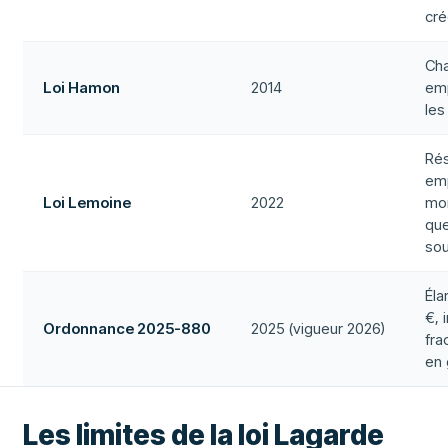
cré
Ch
Loi Hamon
2014
emp
les
Rés
emp
Loi Lemoine
2022
mo
que
sou
Éla
€, 
Ordonnance 2025-880
2025 (vigueur 2026)
fra
en
Les limites de la loi Lagarde