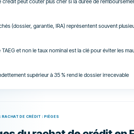
 crédit peut coûter plus cher si la durée de remboursemen
chés (dossier, garantie, IRA) représentent souvent plusieur
TAEG et non le taux nominal est la clé pour éviter les ma
ndettement supérieur à 35 % rend le dossier irrecevable
: RACHAT DE CRÉDIT : PIÈGES
ges du rachat de crédit en 