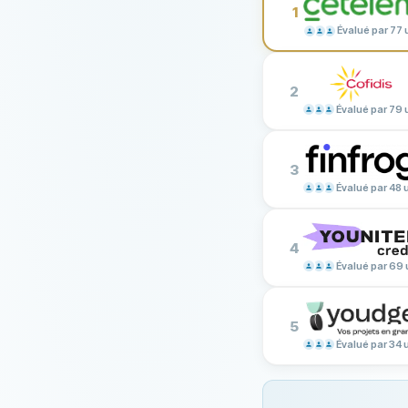
1
Évalué par 77 u
2
Évalué par 79 u
3
Évalué par 48 u
4
Évalué par 69 
5
Évalué par 34 u