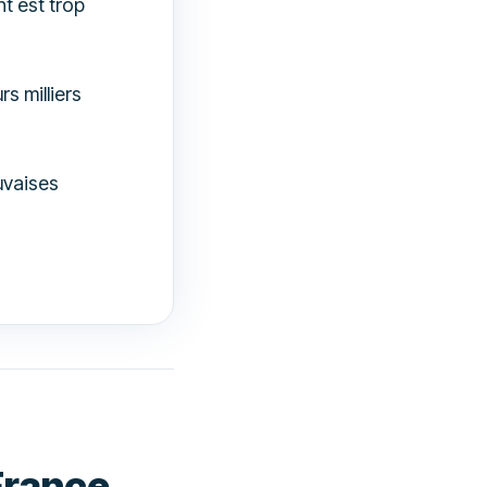
t est trop
s milliers
uvaises
France