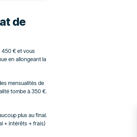
hat de
à 450 € et vous
nue en allongeant la
des mensualités de
alité tombe à 350 €.
ucoup plus au final.
l + intérêts + frais)