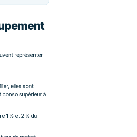
roupement
peuvent représenter
ier, elles sont
it conso supérieur à
re 1 % et 2 % du