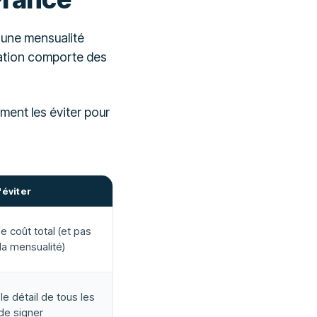
 une mensualité
ération comporte des
mment les éviter pour
éviter
 coût total (et pas
la mensualité)
e détail de tous les
 de signer