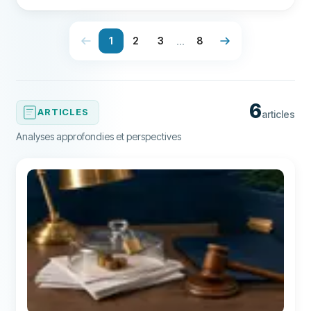
en quelques clics. * Découvrez les aides disponibles
(PTZ, prêt conventionné) et nos conseils pour
négocier le meilleur taux.
...
1
2
3
8
6
ARTICLES
articles
Analyses approfondies et perspectives