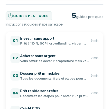
5
GUIDES PRATIQUES
guides pratiques
Instructions et guides étape par étape
Investir sans apport
01
6
min
Prêt à 110 %, SCPI, crowdfunding, viager :
toutes les stratégies pour réussir votre
investissement locatif sans apport, avec les
Acheter sans argent
conditions bancaires à jour.
02
7
min
Vous rêvez de devenir propriétaire mais vous
n'avez pas d'apport ? Voici les solutions
concrètes pour financer votre achat
Dossier prêt immobilier
immobilier sans épargne.
03
9
min
Tous les documents, frais et étapes pour
constituer un dossier de financement
immobilier solide et convaincre votre banque.
Prêt rapide sans refus
04
7
min
Découvrez les étapes pour obtenir un prêt
rapide, les organismes qui prêtent facilement
et nos conseils pour maximiser vos chances.
Crédit CDD