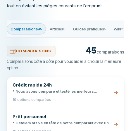
tout en évitant les pièges courants de l'emprunt.
Comparaisons
Articles
Guides pratiques
Wiki
45
6
5
21
45
COMPARAISONS
comparaisons
Comparaisons côte à côte pour vous aider à choisir la meilleure
option
Crédit rapide 24h
* Nous avons comparé et testé les meilleurs
organismes de crédit rapide en France pour vous
19 options comparées
aider à choisir. * Critères analysés : montant, TAEG,
délai de versement, conditions et sécurité. * Guide
complet avec simulations chiffrées, FAQ et conseils
Prêt personnel
pour emprunter sereinement.
* Cetelem arrive en tête de notre comparatif avec une
offre complète de 4 000 à 75 000 €. * Des TAEG à