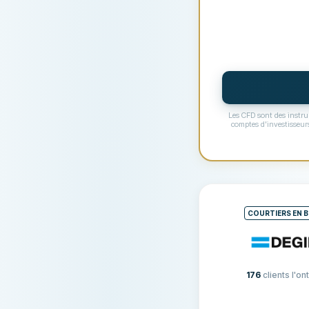
Les CFD sont des instrum
comptes d'investisseur
TARIFS, COMMISSIO
Commission locale
Commission action
COURTIERS EN 
Commission ETF
Frais fixes de retrai
Frais d'inactivité
176
clients l'ont
Frais de dépôt