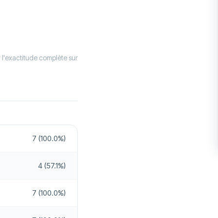
Non
ous devez vous demander si
rdre votre argent.
Non
Oui
 l'exactitude complète sur
Non
Oui
Oui
Oui
Oui
Oui
Non
7 (100.0%)
Non
Non
Non
4 (57.1%)
Oui
7 (100.0%)
Oui