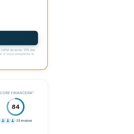
PORT
90
DITIONS
80
ÉRIENCE
87
'effet de levier. 51% des
ir si vous comprenez le
Oui
Oui
CORE FINANCERA
™
Oui
84
Oui
23
évalué
Non
IFICATION
100