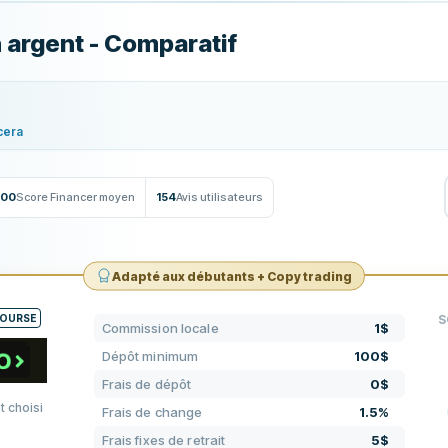
 argent - Comparatif
cera
100
Score Financer moyen
154
Avis utilisateurs
Adapté aux débutants + Copy trading
BOURSE
S
Commission locale
1$
Dépôt minimum
100$
Frais de dépôt
0$
t choisi
Frais de change
1.5%
Frais fixes de retrait
5$
TAR