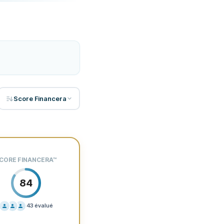
Score Financera
CORE FINANCERA
™
84
43
évalué
IFICATION
60