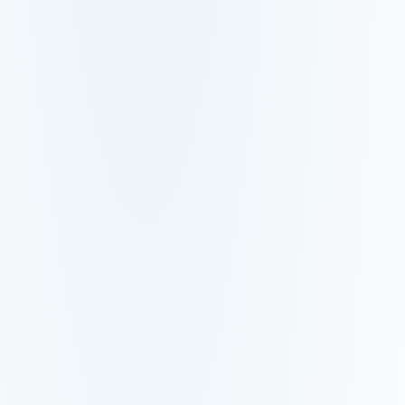
OPTIONS D'INVEST
Nombre de bourse
Nombre d'actions
Nombre d'ETF
Options de trading 
Organisme de
réglementation
CHAMPS SUPPLÉME
Entreprise recom