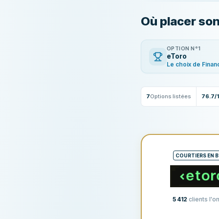
Où placer son
OPTION N°1
eToro
Le choix de Finan
7
Options listées
76.7/
COURTIERS EN 
5 412
clients l'on