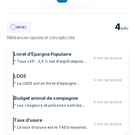
4
WIKI
wiki
Références rapides et concepts clés
Livret d'Épargne Populaire
6 min de lecture
* Taux LEP : 2,5 % net d'impôt depuis
février 2026 * Plafond de versement : 10
000 € hors intérêts * Revenus max : 23
LDDS
5 min de lecture
028 € (personne seule) en 2026 * Fonds
* Le LDDS est un livret d'épargne
garantis par l'État, retraits libres
réglementé, exonéré d'impôts * Taux
actuel : 1,5 % depuis février 2026, plafond
Budget animal de compagnie
6 min de lecture
de 12 000 € * Ouverture simple, fonds
* Les rongeurs et poissons sont les
disponibles à tout moment
animaux les moins chers (dès 100 €/an) *
Un chien coûte entre 1 000 € et 2 500 €
Taux d'usure
5 min de lecture
par an selon sa taille * Un chat revient en
* Le taux d'usure est le TAEG maximal
moyenne à 800 € à 1 500 € par an *
légal fixé par la Banque de France * Il