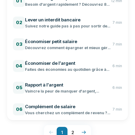
01
12
min
Besoin d'argent rapidement ? Découvrez 8
solutions concrètes : crédit express,
revente, petits boulots, freelance et plus.
Lever un interdit bancaire
02
7
min
Suivez notre guide pas à pas pour sortir de
l'interdit bancaire. Régularisation,
démarches auprès de la Banque de France et
Économiser petit salaire
délais à prévoir.
03
7
min
Découvrez comment épargner et mieux gérer
votre budget, même avec un SMIC. Méthodes
concrètes, exemples chiffrés et meilleurs
Économiser de l'argent
livrets d'épargne.
04
6
min
Faites des économies au quotidien grâce à
des astuces concrètes sur le budget, les
courses, l'énergie et les abonnements.
Rapport à l'argent
05
6
min
Vaincre la peur de manquer d'argent,
résoudre ses problèmes financiers et
transformer sa relation à l'argent. 3 clés
Complément de salaire
concrètes pour y parvenir.
06
7
min
Vous cherchez un complément de revenu ?
Découvrez nos 11 idées testées pour gagner
de l'argent supplémentaire, à domicile ou en
ligne, avec les montants réalistes à espérer.
1
2