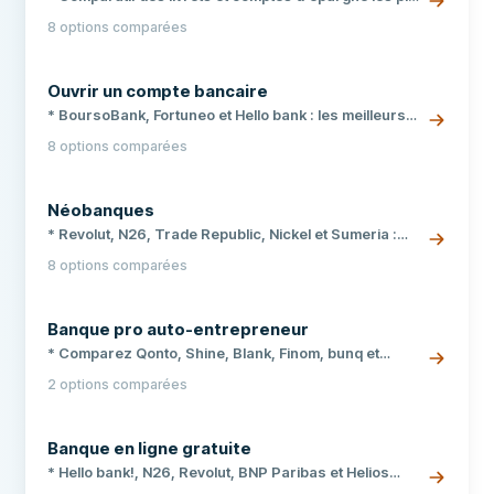
ligne.
rémunérateurs du marché français en 2026. * Taux à
8 options comparées
jour, avantages fiscaux et conditions d'éligibilité pour
chaque produit. * Conseils pratiques pour choisir le
compte adapté à votre profil d'épargnant.
Ouvrir un compte bancaire
* BoursoBank, Fortuneo et Hello bank : les meilleurs
comptes bancaires gratuits en 2026 * Frais, cartes,
8 options comparées
conditions d’ouverture et services comparés pour
chaque banque en ligne * Guide complet pour ouvrir
votre compte bancaire en quelques minutes
Néobanques
* Revolut, N26, Trade Republic, Nickel et Sumeria :
nous avons testé et comparé les meilleures
8 options comparées
néobanques disponibles en France. * Comparez les
tarifs, cartes bancaires, fonctionnalités et conditions
pour trouver la banque mobile adaptée à vos besoins.
Banque pro auto-entrepreneur
* Accédez à notre comparatif interactif pour choisir
votre néobanque en quelques minutes.
* Comparez Qonto, Shine, Blank, Finom, bunq et
Wallester. * Vérifiez compte dédié, TVA, cartes,
2 options comparées
virements et garantie FGDR. * Choisissez l'offre
adaptée à votre statut et votre volume.
Banque en ligne gratuite
* Hello bank!, N26, Revolut, BNP Paribas et Helios
comparés. * Conditions de gratuité, retraits et