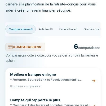
carrière à la planification de la retraite–conçus pour vous
aider à créer un avenir financier sécurisé.
Comparaisons
Articles
Face à face
Guides pratiqu
6
10
3
6
COMPARAISONS
comparaisons
Comparaisons côte à côte pour vous aider à choisir la meilleure
option
Meilleure banque en ligne
* Fortuneo, BoursoBank et Revolut dominent le
classement des banques en ligne en France avec des
8 options comparées
comptes et cartes gratuites. * Nous avons comparé
frais bancaires, services, cartes, service client et
offres de bienvenue pour vous aider à choisir. *
Compte qui rapporte le plus
Retrouvez notre comparatif détaillé avec les
avantages et inconvénients de chaque banque en
* Comparatif des livrets et comptes d'épargne les plus